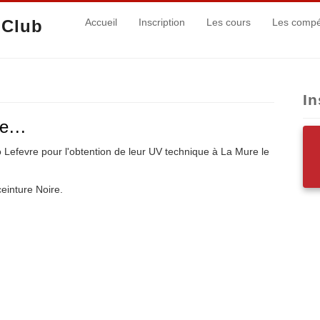
 Club
Accueil
Inscription
Les cours
Les compét
In
e...
o Lefevre pour l'obtention de leur UV technique à La Mure le
ceinture Noire.