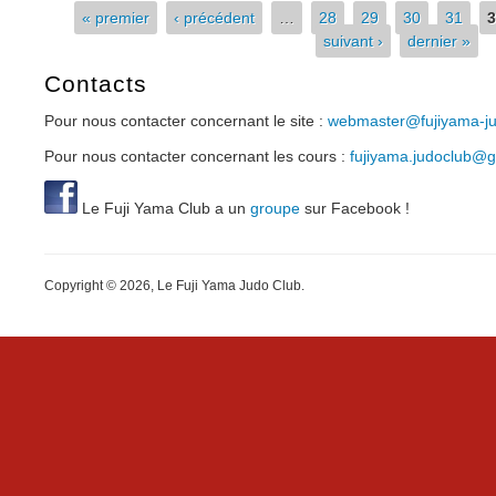
« premier
‹ précédent
…
28
29
30
31
3
Pages
suivant ›
dernier »
Contacts
Pour nous contacter concernant le site :
webmaster@fujiyama-jud
Pour nous contacter concernant les cours :
fujiyama.judoclub@
Le Fuji Yama Club a un
groupe
sur Facebook !
Copyright © 2026, Le Fuji Yama Judo Club.